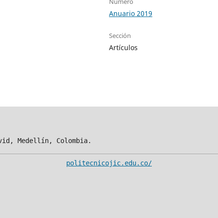
Número
Anuario 2019
Sección
Artículos
vid, Medellín, Colombia.
politecnicojic.edu.co/