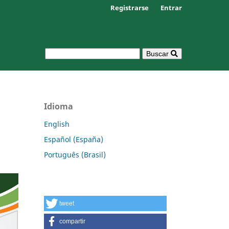
Registrarse
Entrar
Buscar
Idioma
English
Español (España)
Português (Brasil)
tweet
compartir