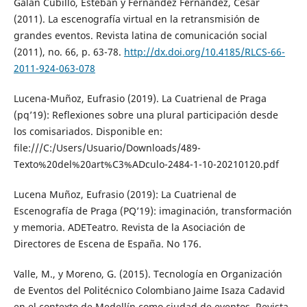
Galán Cubillo, Esteban y Fernández Fernández, César
(2011). La escenografía virtual en la retransmisión de
grandes eventos. Revista latina de comunicación social
(2011), no. 66, p. 63-78.
http://dx.doi.org/10.4185/RLCS-66-
2011-924-063-078
Lucena-Muñoz, Eufrasio (2019). La Cuatrienal de Praga
(pq’19): Reflexiones sobre una plural participación desde
los comisariados. Disponible en:
file:///C:/Users/Usuario/Downloads/489-
Texto%20del%20art%C3%ADculo-2484-1-10-20210120.pdf
Lucena Muñoz, Eufrasio (2019): La Cuatrienal de
Escenografía de Praga (PQ’19): imaginación, transformación
y memoria. ADETeatro. Revista de la Asociación de
Directores de Escena de España. No 176.
Valle, M., y Moreno, G. (2015). Tecnología en Organización
de Eventos del Politécnico Colombiano Jaime Isaza Cadavid
en el contexto de Medellín como ciudad de eventos. Revista