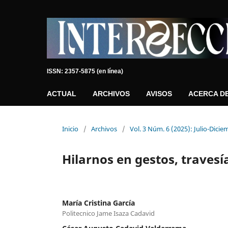
ISSN: 2357-5875 (en línea)
ACTUAL
ARCHIVOS
AVISOS
ACERCA D
Inicio
/
Archivos
/
Vol. 3 Núm. 6 (2025): Julio-Dici
Hilarnos en gestos, travesí
María Cristina García
Politecnico Jame Isaza Cadavid