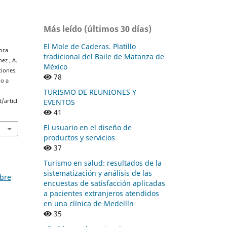
Más leído (últimos 30 días)
El Mole de Caderas. Platillo
Mora
tradicional del Baile de Matanza de
ez , A.
México
tiones.
78
do a
TURISMO DE REUNIONES Y
EVENTOS
/articl
41
El usuario en el diseño de
productos y servicios
37
Turismo en salud: resultados de la
sistematización y análisis de las
mbre
encuestas de satisfacción aplicadas
a pacientes extranjeros atendidos
en una clínica de Medellín
35