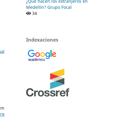
¿Qué hacen los extranjeros en
Medellín? Grupo Focal
34
Indexaciones
ual
5
ham
bre