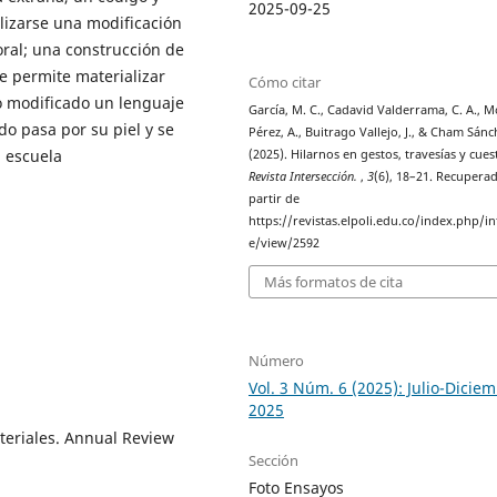
2025-09-25
lizarse una modificación
ral; una construcción de
le permite materializar
Cómo citar
po modificado un lenguaje
García, M. C., Cadavid Valderrama, C. A., 
 pasa por su piel y se
Pérez, A., Buitrago Vallejo, J., & Cham Sánch
a escuela
(2025). Hilarnos en gestos, travesías y cues
Revista Intersección.
,
3
(6), 18–21. Recupera
partir de
https://revistas.elpoli.edu.co/index.php/int
e/view/2592
Más formatos de cita
Número
Vol. 3 Núm. 6 (2025): Julio-Dicie
2025
ateriales. Annual Review
Sección
Foto Ensayos