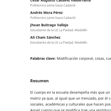
César Augusto Cadavid Valderrama
Politecnico Jame Isaza Cadavid
Andrés Mora Pérez
Politecnico Jame Isaza Cadavid
Jhoan Buitrago Vallejo
Estudiante de la I.E La Piedad. Medellín
Alí Cham Sánchez
Estudiante de la I.E La Piedad. Medellín
Palabras clave:
Modificación corporal, cosas, cu
Resumen
El cuerpo en la escuela desempeña más que un 
motriz ya que, al igual que un trenzado, por él 
sociales, académicas y culturales que hacen posi
Aquel cuerpo que se modifica trae una vestidura