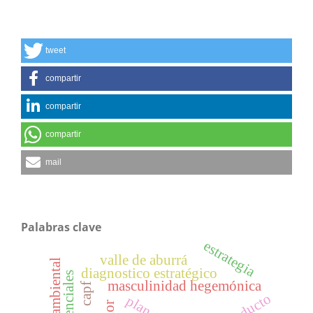
tweet
compartir
compartir
compartir
mail
Palabras clave
estrategia
valle de aburrá
cuidado ambiental
diagnostico estratégico
masculinidad hegemónica
capf
producto