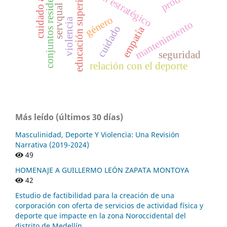
conjuntos residenciales
plan estratégico
educación superior
servqual
género
violencia
mantenimiento
cuidado
empatía
seguridad
relación con el deporte
Más leído (últimos 30 días)
Masculinidad, Deporte Y Violencia: Una Revisión
Narrativa (2019-2024)
49
HOMENAJE A GUILLERMO LEÓN ZAPATA MONTOYA
42
Estudio de factibilidad para la creación de una
corporación con oferta de servicios de actividad física y
deporte que impacte en la zona Noroccidental del
distrito de Medellín