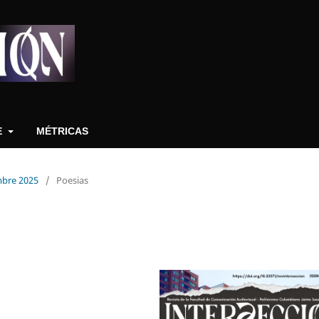
E
MÉTRICAS
embre 2025
/
Poesias