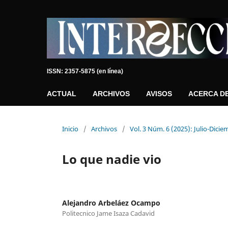
ISSN: 2357-5875 (en línea)
ACTUAL
ARCHIVOS
AVISOS
ACERCA D
Inicio
/
Archivos
/
Vol. 3 Núm. 6 (2025): Julio-Dici
Lo que nadie vio
Alejandro Arbeláez Ocampo
Politecnico Jame Isaza Cadavid