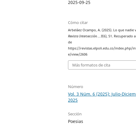
2025-09-25
Cómo citar
Arbeláez Ocampo, A. (2025). Lo que nadie v
Revista Intersección.
,
3
(6), 51. Recuperado a
de
https://revistas.elpoli.edu.co/index.php/int
e/view/2606
Más formatos de cita
Número
Vol. 3 Núm. 6 (2025): Julio-Dicie
2025
Sección
Poesias