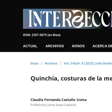
ISSN: 2357-5875 (en línea)
ACTUAL
ARCHIVOS
AVISOS
ACERCA D
Inicio
/
Archivos
/
Vol. 3 Núm. 6 (2025): Julio-Dici
Quinchía, costuras de la 
Claudia Fernanda Castaño Usma
Politecnico Jame Isaza Cadavid