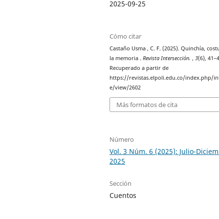
2025-09-25
Cómo citar
Castaño Usma , C. F. (2025). Quinchía, cost
la memoria .
Revista Intersección.
,
3
(6), 41–
Recuperado a partir de
https://revistas.elpoli.edu.co/index.php/int
e/view/2602
Más formatos de cita
Número
Vol. 3 Núm. 6 (2025): Julio-Dicie
2025
Sección
Cuentos