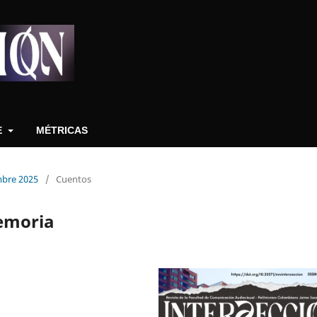
E
MÉTRICAS
embre 2025
/
Cuentos
memoria