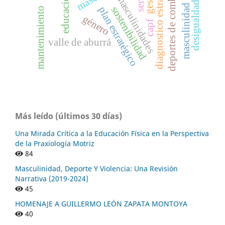
masculinidad dominante
desigualdad de género
diagnostico estratégico
deportes de combate
masculinidades
sostenibilidad
plan estratégico
mantenimiento
género
capf
valle de aburrá
Más leído (últimos 30 días)
Una Mirada Crítica a la Educación Física en la Perspectiva
de la Praxiología Motriz
84
Masculinidad, Deporte Y Violencia: Una Revisión
Narrativa (2019-2024)
45
HOMENAJE A GUILLERMO LEÓN ZAPATA MONTOYA
40