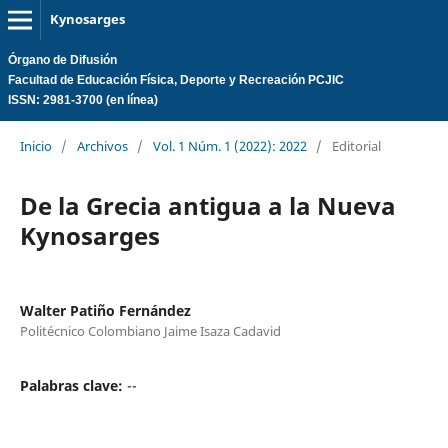
Kynosarges
Órgano de Difusión
Facultad de Educación Física, Deporte y Recreación PCJIC
ISSN: 2981-3700 (en línea)
Inicio
/
Archivos
/
Vol. 1 Núm. 1 (2022): 2022
/
Editorial
De la Grecia antigua a la Nueva
Kynosarges
Walter Patiño Fernández
Politécnico Colombiano Jaime Isaza Cadavid
Palabras clave:
--