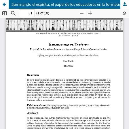
Iluminando el espíritu: el papel de los educadores en la formación política de los estudiantes