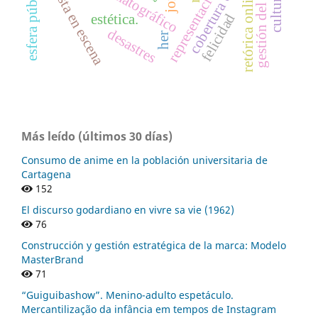
representación fílmica
gestión del riesgo
puesta en escena
retórica online
felicidad
estética.
desastres
her
Más leído (últimos 30 días)
Consumo de anime en la población universitaria de
Cartagena
152
El discurso godardiano en vivre sa vie (1962)
76
Construcción y gestión estratégica de la marca: Modelo
MasterBrand
71
“Guiguibashow”. Menino-adulto espetáculo.
Mercantilização da infância em tempos de Instagram