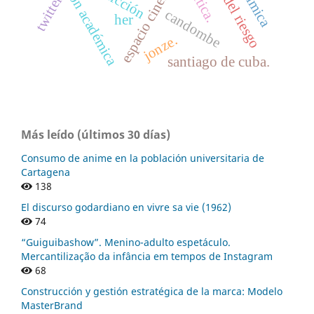
gestión del riesgo
gestión académica
estética.
twitter
candombe
her
jonze.
santiago de cuba.
Más leído (últimos 30 días)
Consumo de anime en la población universitaria de
Cartagena
138
El discurso godardiano en vivre sa vie (1962)
74
“Guiguibashow”. Menino-adulto espetáculo.
Mercantilização da infância em tempos de Instagram
68
Construcción y gestión estratégica de la marca: Modelo
MasterBrand