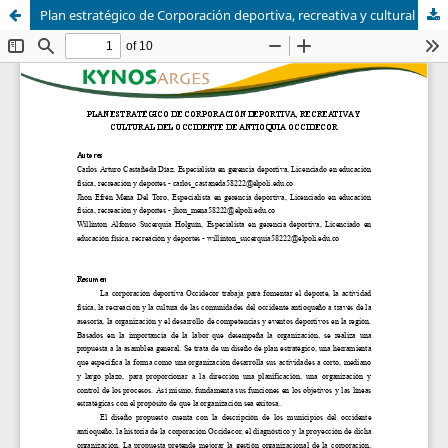
Plan estratégico de Corporación deportiva, recreativa y cultural del Occidente de Antioquia OCCIDECOR