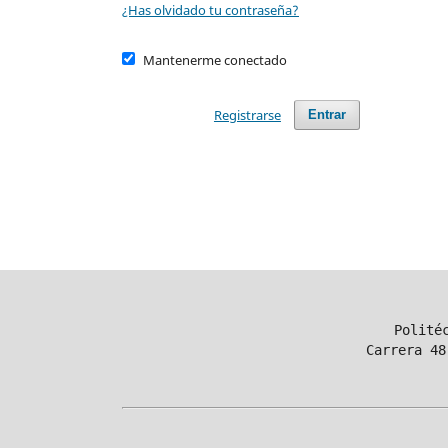
¿Has olvidado tu contraseña?
Mantenerme conectado
Registrarse
Entrar
Polité
Carrera 48