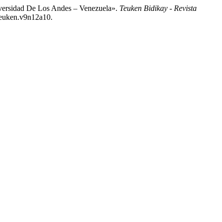
niversidad De Los Andes – Venezuela».
Teuken Bidikay - Revista
/teuken.v9n12a10.