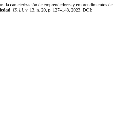
a caracterización de emprendedores y emprendimientos de
ciedad
,
[S. l.]
, v. 13, n. 20, p. 127–148, 2023. DOI: