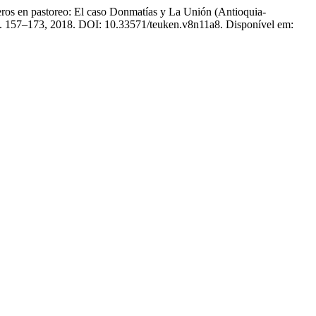
 en pastoreo: El caso Donmatías y La Unión (Antioquia-
, p. 157–173, 2018. DOI: 10.33571/teuken.v8n11a8. Disponível em: