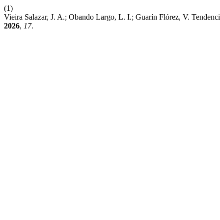
(1)
Vieira Salazar, J. A.; Obando Largo, L. I.; Guarín Flórez, V. Tende
2026
,
17
.