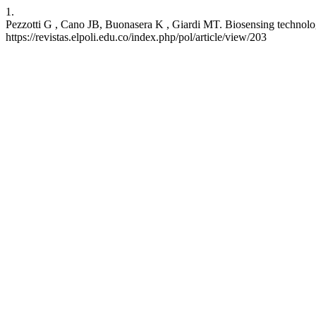
1.
Pezzotti G , Cano JB, Buonasera K , Giardi MT. Biosensing technologie
https://revistas.elpoli.edu.co/index.php/pol/article/view/203