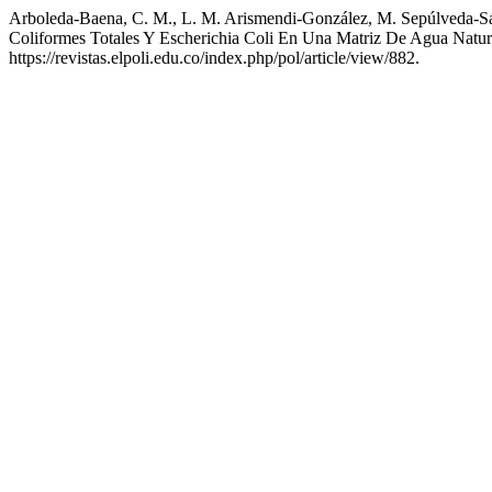
Arboleda-Baena, C. M., L. M. Arismendi-González, M. Sepúlveda-Sán
Coliformes Totales Y Escherichia Coli En Una Matriz De Agua Natur
https://revistas.elpoli.edu.co/index.php/pol/article/view/882.