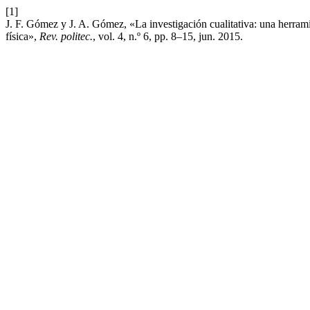
[1]
J. F. Gómez y J. A. Gómez, «La investigación cualitativa: una herramie
física»,
Rev. politec.
, vol. 4, n.º 6, pp. 8–15, jun. 2015.