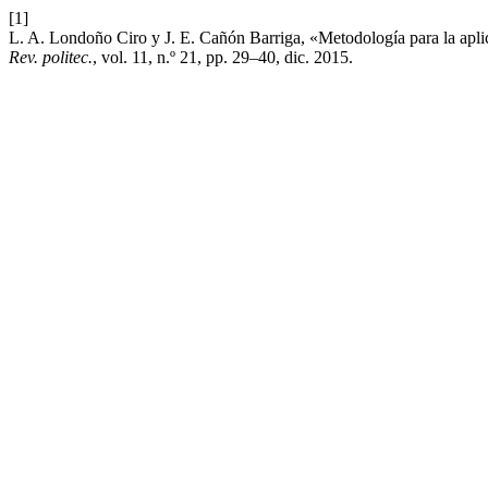
[1]
L. A. Londoño Ciro y J. E. Cañón Barriga, «Metodología para la apli
Rev. politec.
, vol. 11, n.º 21, pp. 29–40, dic. 2015.