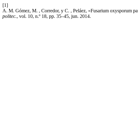
[1]
A. M. Gómez, M. , Corredor, y C. , Peláez, «Fusarium oxysporum patóg
politec.
, vol. 10, n.º 18, pp. 35–45, jun. 2014.