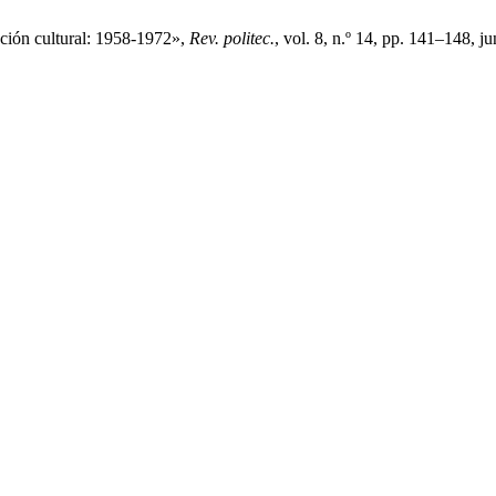
ción cultural: 1958-1972»,
Rev. politec.
, vol. 8, n.º 14, pp. 141–148, j