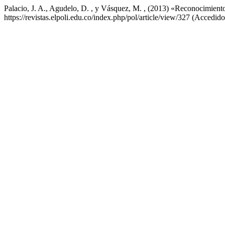
Palacio, J. A., Agudelo, D. , y Vásquez, M. , (2013) «Reconocimient
https://revistas.elpoli.edu.co/index.php/pol/article/view/327 (Accedid