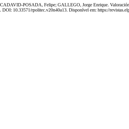
OSADA, Felipe; GALLEGO, Jorge Enrique. Valoración nutricional
4. DOI: 10.33571/rpolitec.v20n40a13. Disponível em: https://revistas.e