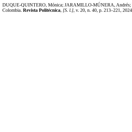
DUQUE-QUINTERO, Mónica; JARAMILLO-MÚNERA, Andrés; CADAVID-P
Colombia.
Revista Politécnica
,
[S. l.]
, v. 20, n. 40, p. 213–221, 202