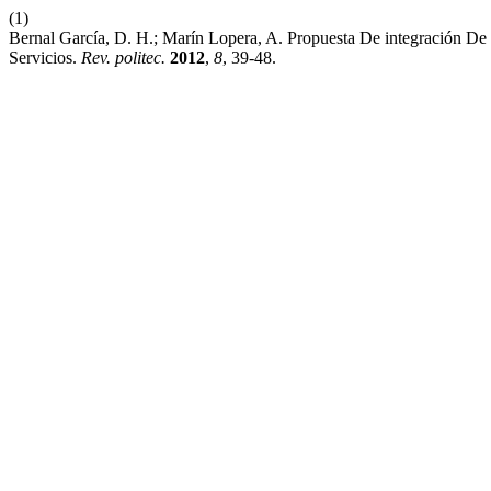
(1)
Bernal García, D. H.; Marín Lopera, A. Propuesta De integración D
Servicios.
Rev. politec.
2012
,
8
, 39-48.