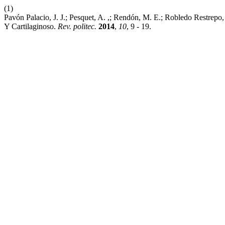
(1)
Pavón Palacio, J. J.; Pesquet, A. ,; Rendón, M. E.; Robledo Restrepo
Y Cartilaginoso.
Rev. politec.
2014
,
10
, 9 - 19.