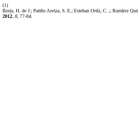
(1)
Borja, H. de J.; Patiño Areiza, S. E.; Esteban Ortíz, C. ,; Ramíre
2012
,
8
, 77-84.