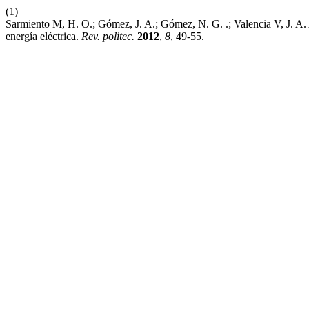
(1)
Sarmiento M, H. O.; Gómez, J. A.; Gómez, N. G. .; Valencia V, J. A
energía eléctrica.
Rev. politec.
2012
,
8
, 49-55.