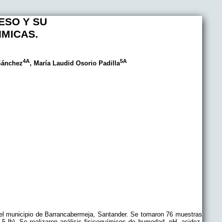
UESO Y SU
IMICAS.
4A
5A
 Sánchez
, María Laudid Osorio Padilla
 el municipio de Barrancabermeja, Santander. Se tomaron 76 muestras
 lb). Se realizaron análisis fisicoquímicos de humedad, pH, acidez,