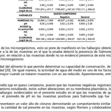
n de los microorganismos, esto se pone de manifiesto en los hallazgos obten
 a la de las muestras en el que la prueba detectó la presencia de Salmonell
yor, en relación a las muestras donde no se evidenció presencia de este mi
l microorganismo.
ad del alimento lo que permite determinar su capacidad de conservación, de 
lidad [20]. De igual manera, la actividad de agua del medio es uno de los fac
ue mayor cuando se trataron muestras con un aw reducido. Aparentemente, ent
onella spp en queso campesino, puesto que las muestras negativas registraro
ganismo estudiando, estos sufren alteraciones en su membrana plasmática, lo c
 hallazgos evidenciados en el presente estudio en el que las muestras de q
o el promedio de pH en las muestras positivas para Salmonella spp fue d
resentaron un valor alto de cloruros demostrando un comportamiento simila
a la cantidad de sal presente en las muestras, según Romero y colaboradores