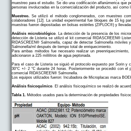
muestreo para el estudio. Se dio una codificación alfanúmerica que p
personas involucradas en la comercialización del producto, así como 
Muestreo.
Se utilizó el método conglomerados, con muestreo compl
colaboradores [12]. La unidad experimental fue bloques de 15 kg p
muestras fueron depositadas en bolsas estériles (ZIPLOC®) y llevada
Análisis microbiológico
. La detección de la presencia de los micro
detección de Listeria se utilizó el kit comercial RIDASCREEN® Listeri
RIDASCREEN® Salmonella, capaz de detectar Salmonella móviles y no
Salmonella/ml después de tiempo total de enriquecimiento.
Para ambas métodos fue necesario realizar un preenriquecimiento
adicionaron a 225 mililitros de agua peptonada.
Para el caso de Listeria se siguió el protocolo expuesto por Sorin y
30°C +/- 2 °C durante 24 horas. Posteriormente se procedió con el
comercial RIDASCREEN® Salmonella.
Los equipos utilizados fueron: Incubadora de Microplacas marca BO
Análisis fisicoquímico
. El análisis fisicoquímico se realizó de acue
Tabla 1.
Métodos usados para la determinación de propiedades fisico