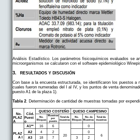
Análisis Estadístico. Los parámetros fisicoquímicos evaluados se an
microorganismos se calcularon con el software epidemiológico Winepi
3.
RESULTADOS Y DISCUSIÓN
Con base a la encuesta estructurada, se identificaron los puestos a m
cuales fueron numeradas del I al IV, y los puntos de venta denominado
puesto A1 de la plaza 1).
Tabla 2
. Determinación de cantidad de muestras tomadas por expend
QUESO COSTEÑO
QUESO CAMPESINO
No.
Cód.
Muestras
PLAZ
Puest
No.
Total de
No.
No. de
Total de
por
Bloques
muestras
Bloques
Muestras
muestras
A
o
puesto
A1**
16
6
0
A2
4
2
0
PLAZ
20
6
A I
A3
18
7
3
2