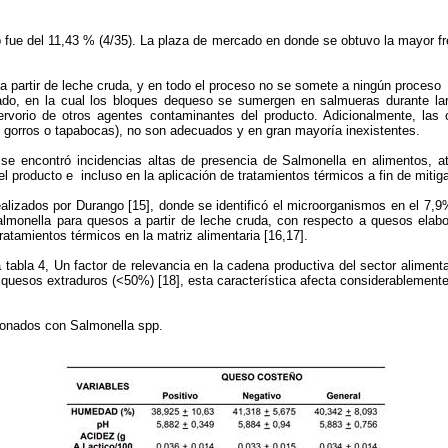
 fue del 11,43 % (4/35). La plaza de mercado en donde se obtuvo la mayor fr
 partir de leche cruda, y en todo el proceso no se somete a ningún proceso
lado, en la cual los bloques dequeso se sumergen en salmueras durante lar
rvorio de otros agentes contaminantes del producto. Adicionalmente, las 
, gorros o tapabocas), no son adecuados y en gran mayoría inexistentes.
se encontró incidencias altas de presencia de Salmonella en alimentos, at
l producto e incluso en la aplicación de tratamientos térmicos a fin de mitig
realizados por Durango [15], donde se identificó el microorganismos en el 7,
onella para quesos a partir de leche cruda, con respecto a quesos elabora
atamientos térmicos en la matriz alimentaria [16,17].
 tabla 4, Un factor de relevancia en la cadena productiva del sector alimen
quesos extraduros (<50%) [18], esta característica afecta considerablemente
ionados con Salmonella spp.