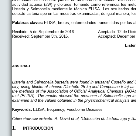
actividad acuosa (aW) y cloruros, tomando como referencia los mét
Listeria y Salmonella mediante la técnica ELISA. Los resultados 
detectó Listeria spp en las muestras examinadas, de igual manera, los
Palabras claves:
ELISA, brotes, enfermedades transmitidas por los a
Recibido: 5 de Septiembre de 2016. Aceptado: 12 de Dicie
Received: September 5th, 2016. Accepted: December 12
Liste
ABSTRACT
Listeria and Salmonella bacteria were found in artisanal Costeño and
city, using blocks of cheese (Costeño 25 kg and Campesino 5 lb) as t
the methods of the Association of Official Analytical Chemists (AO
test (ELISA). The results showed the presence of Salmonella spp i
examined and the values obtained in the physicochemical analysis are 
Keywords:
ELISA, frequency, Foodborne Diseases
Cómo citar este artículo:
A. David et al, “Detección de Listeria spp y Sa
1.
INTRODUCCIÓN