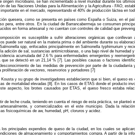
rigen microbiano, se han incrementado a nivel mundial durante los últimos a
ción de las Naciones Unidas para la Alimentación y la Agricultura - FAO, estab
 importante en el mercado, representando el 40% de producción láctea en tod
ición quesera, como se presenta en países como España o Suiza, en el paí
so pera, entre otros. En la ciudad de Barrancabermeja se consumen princi
cidos en forma artesanal y no cuentan con controles de calidad que prevenga
posición es susceptible a sufrir alteraciones orgánicas que conllevan a
s puede ser natural en la materia prima o del ambiente durante su elaborac
Salmonella spp, enfocados principalmente en Salmonella typhimurium y reci
a adición de sal, sustancias antimicrobianas, o una bajo nivel de humedad y
incidencia acumulada del 2.6 % para enfermedades emergentes y reemergent
na que se detectó en un 21,14 % [7]. Las posibles causas o factores identi
l desconocimiento de las medidas de prevención por parte de la ciudadanía
 proliferación de vectores, reservorios y portadores [7]
Kousta y su grupo de investigadores establecieron que si bien, el queso es
sas de mortalidad elevadas [8]. En los casos de ETAS donde el producto inv
ste aspecto, los brotes causados por ETAS, el queso fresco estaba relaci
de leche cruda, teniendo en cuenta el riesgo de esta práctica, se planteó es
esanalmente, y comercializados en el este municipio. Dada la relación e
icas fisicoquímicas de aw, humedad, pH, cloruros y acidez.
a los principales expendios de queso de la ciudad, en los cuales se aplica
ndiciones de almacenamiento y comportamientos compra. A partir de la info