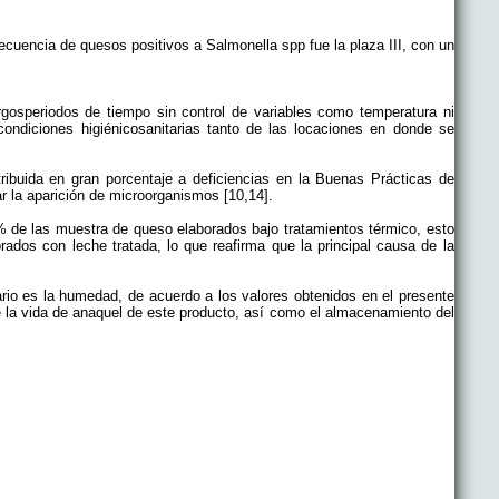
ecuencia de quesos positivos a Salmonella spp fue la plaza III, con un
gosperiodos de tiempo sin control de variables como temperatura ni
condiciones higiénicosanitarias tanto de las locaciones en donde se
ribuida en gran porcentaje a deficiencias en la Buenas Prácticas de
ar la aparición de microorganismos [10,14].
9% de las muestra de queso elaborados bajo tratamientos térmico, esto
dos con leche tratada, lo que reafirma que la principal causa de la
tario es la humedad, de acuerdo a los valores obtenidos en el presente
 la vida de anaquel de este producto, así como el almacenamiento del