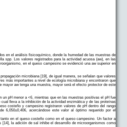
idos en el análisis fisicoquímico, donde la humedad de las muestras de
a spp. Los valores registrados para la actividad acuosa (aw), en las
croorganismo, en el queso campesino se evidenció una aw superior en
propagación microbiana [19], de igual manera, se señalan que valores
tores más importantes a nivel de ecología microbiana y encontraron que
re mayor aw tenga una muestra, mayor será el efecto protector de este
n un pH menor a <6, mientras que en las muestras positivas el pH fue
ual lleva a la inhibición de la actividad enzimática y de las proteínas
ueso costeño y campesino registraron valores de pH dentro del rango
e 6,050±0,406, acercándose este valor al óptimo requerido por el
r tanto en el queso costeño como en el queso campesino. Un factor a
 [14], la adición de sal inhibe el desarrollo de microorganismos como