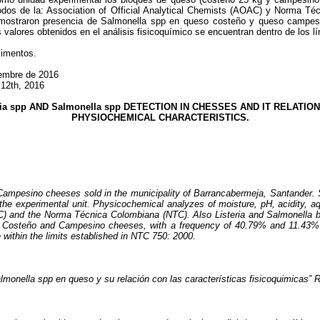
odos de la: Association of Official Analytical Chemists (AOAC) y Norma Té
demostraron presencia de Salmonella spp en queso costeño y queso campe
 valores obtenidos en el análisis fisicoquímico se encuentran dentro de los l
limentos.
mbre de 2016
th, 2016
ria spp AND Salmonella spp DETECTION IN CHESSES AND IT RELATIO
PHYSIOCHEMICAL CHARACTERISTICS.
 Campesino cheeses sold in the municipality of Barrancabermeja, Santander.
he experimental unit. Physicochemical analyzes of moisture, pH, acidity, aqu
AC) and the Norma Técnica Colombiana (NTC). Also Listeria and Salmonella
n Costeño and Campesino cheeses, with a frequency of 40.79% and 11.43% r
within the limits established in NTC 750: 2000.
lmonella spp en queso y su relación con las características fisicoquimicas” Re