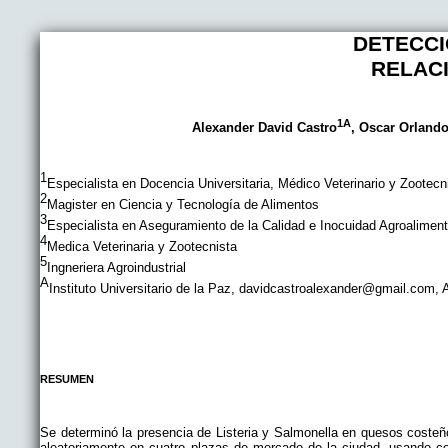
DETECCIÓ
RELACI
1A
Alexander David Castro
, Oscar Orlando
1
Especialista en Docencia Universitaria, Médico Veterinario y Zootecni
2
Magister en Ciencia y Tecnología de Alimentos
3
Especialista en Aseguramiento de la Calidad e Inocuidad Agroaliment
4
Medica Veterinaria y Zootecnista
5
Ingneriera Agroindustrial
A
Instituto Universitario de la Paz, davidcastroalexander@gmail.com,
RESUMEN
Se determinó la presencia de Listeria y Salmonella en quesos coste
aleatoriamente en cuatro plazas de mercado de la ciudad, usando co