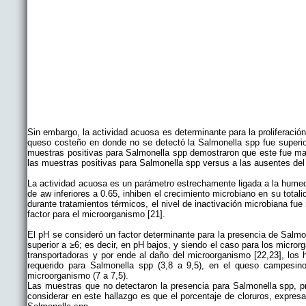
Sin embargo, la actividad acuosa es determinante para la proliferació
queso costeño en donde no se detectó la Salmonella spp fue superior
muestras positivas para Salmonella spp demostraron que este fue ma
las muestras positivas para Salmonella spp versus a las ausentes de
La actividad acuosa es un parámetro estrechamente ligada a la humed
de aw inferiores a 0.65, inhiben el crecimiento microbiano en su tota
durante tratamientos térmicos, el nivel de inactivación microbiana f
factor para el microorganismo [21].
El pH se consideró un factor determinante para la presencia de Salm
superior a ≥6; es decir, en pH bajos, y siendo el caso para los micror
transportadoras y por ende al daño del microorganismo [22,23], los
requerido para Salmonella spp (3,8 a 9,5), en el queso campesin
microorganismo (7 a 7,5).
Las muestras que no detectaron la presencia para Salmonella spp, p
considerar en este hallazgo es que el porcentaje de cloruros, expres