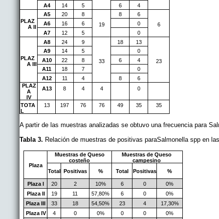
A4
14
5
6
4
A5
20
8
8
6
PLAZ
A6
16
6
0
19
6
A II
A7
12
5
0
A8
24
9
18
13
A9
14
5
0
PLAZ
A10
22
8
6
4
33
23
A III
A11
18
7
0
A12
11
4
8
6
PLAZ
A13
8
4
4
0
A
IV
TOTA
13
197
76
76
49
35
35
L
A partir de las muestras analizadas se obtuvo una frecuencia para Sal
Tabla 3.
Relación de muestras de positivas paraSalmonella spp en la
Muestras de Queso
Muestras de Queso
costeño
campesino
Plaza
Total
Positivas
%
Total
Positivas
%
Plaza I
20
2
10%
6
0
0%
Plaza II
19
11
57,80%
6
0
0%
Plaza III
33
18
54,50%
23
4
17,30%
Plaza IV
4
0
0%
0
0
0%