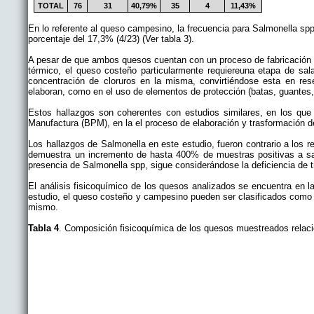
TOTAL
76
31
40,79%
35
4
11,43%
En lo referente al queso campesino, la frecuencia para Salmonella spp
porcentaje del 17,3% (4/23) (Ver tabla 3).
A pesar de que ambos quesos cuentan con un proceso de fabricación a
térmico, el queso costeño particularmente requiereuna etapa de sa
concentración de cloruros en la misma, convirtiéndose esta en rese
elaboran, como en el uso de elementos de protección (batas, guantes
Estos hallazgos son coherentes con estudios similares, en los que 
Manufactura (BPM), en la el proceso de elaboración y trasformación de
Los hallazgos de Salmonella en este estudio, fueron contrario a los 
demuestra un incremento de hasta 400% de muestras positivas a salm
presencia de Salmonella spp, sigue considerándose la deficiencia de tr
El análisis fisicoquímico de los quesos analizados se encuentra en la
estudio, el queso costeño y campesino pueden ser clasificados como 
mismo.
Tabla 4
. Composición fisicoquímica de los quesos muestreados relac