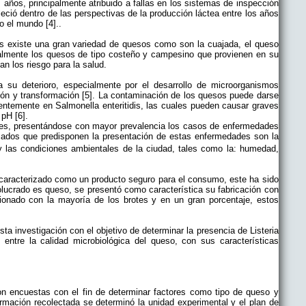
ños, principalmente atribuido a fallas en los sistemas de inspección
leció dentro de las perspectivas de la producción láctea entre los años
o el mundo [4]..
s existe una gran variedad de quesos como son la cuajada, el queso
palmente los quesos de tipo costeño y campesino que provienen en su
n los riesgo para la salud.
 su deterioro, especialmente por el desarrollo de microorganismos
ión y transformación [5]. La contaminación de los quesos puede darse
entemente en Salmonella enteritidis, las cuales pueden causar graves
 pH [6].
es, presentándose con mayor prevalencia los casos de enfermedades
ficados que predisponen la presentación de estas enfermedades son la
 y las condiciones ambientales de la ciudad, tales como la: humedad,
 caracterizado como un producto seguro para el consumo, este ha sido
olucrado es queso, se presentó como característica su fabricación con
onado con la mayoría de los brotes y en un gran porcentaje, estos
ta investigación con el objetivo de determinar la presencia de Listeria
ntre la calidad microbiológica del queso, con sus características
ron encuestas con el fin de determinar factores como tipo de queso y
rmación recolectada se determinó la unidad experimental y el plan de