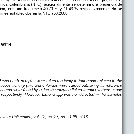
cnica Colombiana (NTC), adicionalmente se determinó a presencia de
sino, con una frecuencia 40,79 % y 11,43 % respectivamente. No se
ímites establecidos en la NTC 750:2000..
N WITH
 Seventy-six samples were taken randomly in four market places in the
eous activity (aw) and chlorides were carried out,taking as reference
 bacteria were found by using the enzyme-linked immunosorbent assay
espectively. However, Listeria spp was not detected in the samples
vista Politécnica, vol. 12, no. 23, pp. 91-98, 2016.