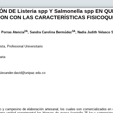
N DE Listeria spp Y Salmonella spp EN Q
ON CON LAS CARACTERÍSTICAS FISICOQU
2A
3A
 Porras Atencia
, Sandra Carolina Bermúdez
, Nadia Judith Velasco
sta, Profesional Universitario
aria
 Alexander.david@unipaz.edu.co
ño y campesino de elaboración artesanal, los cuales son comercializados en
mo unidad experimental los bloques de queso (costeño 25 kg y campesino 5