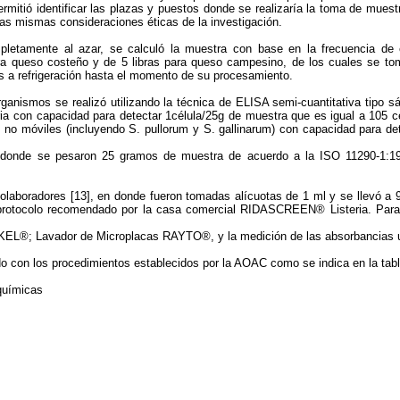
ermitió identificar las plazas y puestos donde se realizaría la toma de mues
las mismas consideraciones éticas de la investigación.
etamente al azar, se calculó la muestra con base en la frecuencia de e
ara queso costeño y de 5 libras para queso campesino, de los cuales se t
s a refrigeración hasta el momento de su procesamiento.
rganismos se realizó utilizando la técnica de ELISA semi-cuantitativa tipo s
a con capacidad para detectar 1célula/25g de muestra que es igual a 105 cél
 móviles (incluyendo S. pullorum y S. gallinarum) con capacidad para de
, donde se pesaron 25 gramos de muestra de acuerdo a la ISO 11290-1:19
 colaboradores [13], en donde fueron tomadas alícuotas de 1 ml y se llevó 
 protocolo recomendado por la casa comercial RIDASCREEN® Listeria. Para 
EKEL®; Lavador de Microplacas RAYTO®, y la medición de las absorbancias
rdo con los procedimientos establecidos por la AOAC como se indica en la tabl
químicas