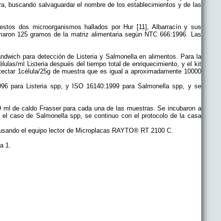
tra, buscando salvaguardar el nombre de los establecimientos y de las
stos dos microorganismos hallados por Hur [11], Albarracín y sus
omaron 125 gramos de la matriz alimentaria según NTC 666:1996. Las
ándwich para detección de Listeria y Salmonella en alimentos. Para la
ulas/ml Listeria después del tiempo total de enriquecimiento, y el kit
tectar 1célula/25g de muestra que es igual a aproximadamente 10000
96 para Listeria spp, y ISO 16140:1999 para Salmonella spp, y se
a 9 ml de caldo Frasser para cada una de las muestras. Se incubaron a
el caso de Salmonella spp, se continuo con el protocolo de la casa
 usando el equipo lector de Microplacas RAYTO® RT 2100 C.
a 1.