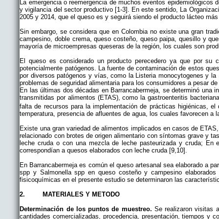
La emergencia o reemergencia de muchos eventos epidemiológicos de o
y vigilancia del sector productivo [1-3]. En este sentido, La Organiza
2005 y 2014, que el queso es y seguirá siendo el producto lácteo más
Sin embargo, se considera que en Colombia no existe una gran trad
campesino, doble crema, queso costeño, queso paipa, quesillo y que
mayoría de microempresas queseras de la región, los cuales son produ
El queso es considerado un producto perecedero ya que por su com
potencialmente patógenos. La fuente de contaminación de estos queso
por diversos patógenos y vías, como la Listeria monocytogenes y la 
problemas de seguridad alimentaria para los consumidores a pesar de l
En las últimas dos décadas en Barrancabermeja, se determinó una 
transmitidas por alimentos (ETAS),
como la gastroenteritis bacteria
falta de recursos para la implementación de prácticas higiénicas, e
temperatura, presencia de afluentes de agua, los cuales favorecen a la
Existe una gran variedad de alimentos implicados en casos de ETAS, 
relacionado con brotes de origen alimentario con síntomas grave y ta
leche cruda o con una mezcla de leche pasteurizada y cruda; En e
correspondían a quesos elaborados con leche cruda [9,10].
En Barrancabermeja es común el queso artesanal sea elaborado a partir 
spp y Salmonella spp en queso costeño y campesino elaborados art
fisicoquímicas en el presente estudio se determinaron las característ
2. MATERIALES Y METODO
Determinación de los puntos de muestreo.
Se realizaron visitas 
cantidades comercializadas, procedencia, presentación, tiempos y co