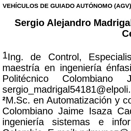
VEHÍCULOS DE GUIADO AUTÓNOMO (AGV) 
Sergio Alejandro Madrig
C
1
Ing. de Control, Especial
maestría en ingeniería énfas
Politécnico Colombiano 
sergio_madrigal54181@elpoli
²
M.Sc. en Automatización y con
Colombiano Jaime Isaza Cad
ingeniería sistemas e info