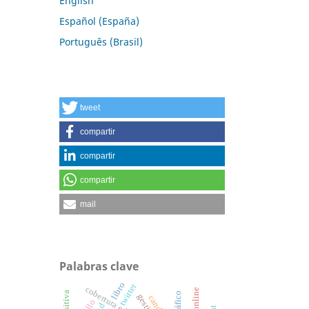
English
Español (España)
Português (Brasil)
tweet
compartir
compartir
compartir
mail
Palabras clave
libro
twitter
cobertura educativa.