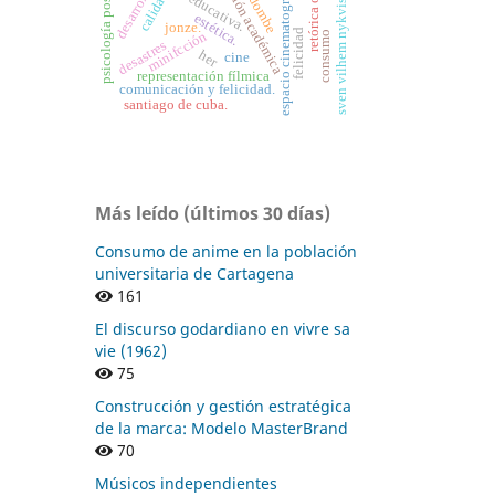
retórica online
psicología positiva
espacio cinematográfico
gestión académica
candombe
desarrollo
calidad
sven vilhem nykvist
estética.
jonze.
felicidad
minifcción
consumo
desastres
her
cine
representación fílmica
comunicación y felicidad.
santiago de cuba.
Más leído (últimos 30 días)
Consumo de anime en la población
universitaria de Cartagena
161
El discurso godardiano en vivre sa
vie (1962)
75
Construcción y gestión estratégica
de la marca: Modelo MasterBrand
70
Músicos independientes