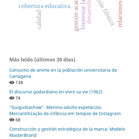
gestión académica
bienestar laboral
desarrollo
cobertura educativa.
calidad
Más leído (últimos 30 días)
Consumo de anime en la población universitaria de
Cartagena
138
El discurso godardiano en vivre sa vie (1962)
74
“Guiguibashow”. Menino-adulto espetáculo.
Mercantilização da infância em tempos de Instagram
68
Construcción y gestión estratégica de la marca: Modelo
MasterBrand