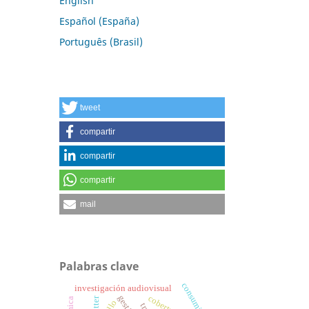
English
Español (España)
Português (Brasil)
tweet
compartir
compartir
compartir
mail
Palabras clave
consumidor.
investigación audiovisual
twitter