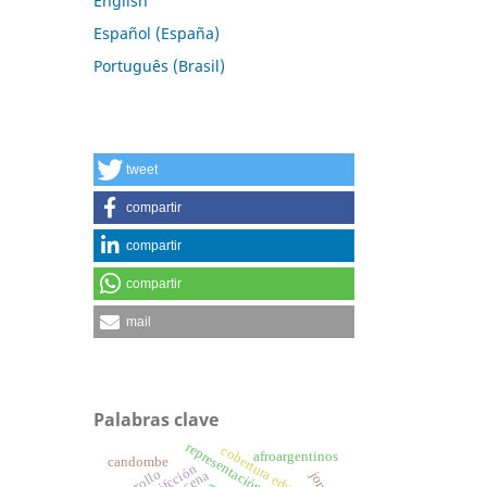
English
Español (España)
Português (Brasil)
tweet
compartir
compartir
compartir
mail
Palabras clave
representación fílmica
cobertura educativa.
afroargentinos
candombe
minifcción