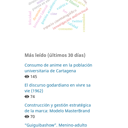
desarrollo
puesta en escena
jonze.
gestión académica
estética.
bienestar laboral
investigación audiovisual
desastres
espacio cinematográfico
her
felicidad
cine
consumidor.
twitter
calidad
consumo
Más leído (últimos 30 días)
Consumo de anime en la población
universitaria de Cartagena
145
El discurso godardiano en vivre sa
vie (1962)
74
Construcción y gestión estratégica
de la marca: Modelo MasterBrand
70
“Guiguibashow”. Menino-adulto