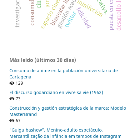
espacio cinematográfico
gestión académica
bienestar laboral
puesta en escena
desarrollo local
consumidor.
cine
minifcción
felicidad
twitter
Más leído (últimos 30 días)
Consumo de anime en la población universitaria de
Cartagena
129
El discurso godardiano en vivre sa vie (1962)
73
Construcción y gestión estratégica de la marca: Modelo
MasterBrand
67
“Guiguibashow”. Menino-adulto espetáculo.
Mercantilização da infância em tempos de Instagram