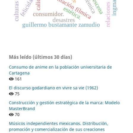
representación fílmica
calidad
felicidad
estética.
consumidor.
desastres
guillermo bustamante zamudio
Más leído (últimos 30 días)
Consumo de anime en la población universitaria de
Cartagena
161
El discurso godardiano en vivre sa vie (1962)
75
Construcción y gestión estratégica de la marca: Modelo
MasterBrand
70
Músicos independientes mexicanos. Distribución,
promoción y comercialización de sus creaciones