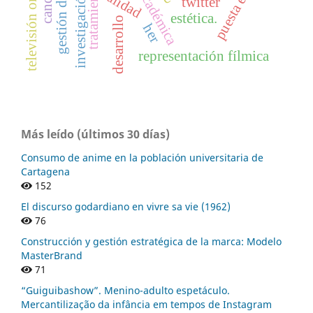
televisión on demand
gestión del riesgo
calidad
twitter
estética.
desarrollo
her
representación fílmica
Más leído (últimos 30 días)
Consumo de anime en la población universitaria de
Cartagena
152
El discurso godardiano en vivre sa vie (1962)
76
Construcción y gestión estratégica de la marca: Modelo
MasterBrand
71
“Guiguibashow”. Menino-adulto espetáculo.
Mercantilização da infância em tempos de Instagram