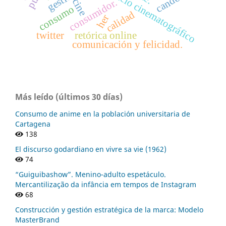
espacio cinematográfico
cine
consumidor.
consumo
calidad
her
twitter
retórica online
comunicación y felicidad.
Más leído (últimos 30 días)
Consumo de anime en la población universitaria de
Cartagena
138
El discurso godardiano en vivre sa vie (1962)
74
“Guiguibashow”. Menino-adulto espetáculo.
Mercantilização da infância em tempos de Instagram
68
Construcción y gestión estratégica de la marca: Modelo
MasterBrand