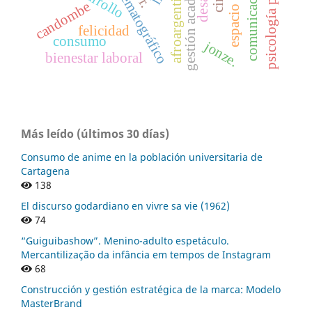
espacio cinematográfico
psicología positiva
gestión académica
afroargentinos
cine
candombe
felicidad
consumo
jonze.
bienestar laboral
Más leído (últimos 30 días)
Consumo de anime en la población universitaria de
Cartagena
138
El discurso godardiano en vivre sa vie (1962)
74
“Guiguibashow”. Menino-adulto espetáculo.
Mercantilização da infância em tempos de Instagram
68
Construcción y gestión estratégica de la marca: Modelo
MasterBrand