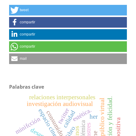
tweet
compartir
compartir
compartir
mail
Palabras clave
relaciones interpersonales
comunicación y felicidad.
espacio público virtual
investigación audiovisual
estética.
twitter
calidad
consumidor.
her
minifcción
desastres
libro
desarrollo