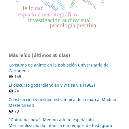
desarrollo
estética.
calidad
felicidad
espacio cinematográfico
investigación audiovisual
psicología positiva
Más leído (últimos 30 días)
Consumo de anime en la población universitaria de
Cartagena
145
El discurso godardiano en vivre sa vie (1962)
74
Construcción y gestión estratégica de la marca: Modelo
MasterBrand
70
“Guiguibashow”. Menino-adulto espetáculo.
Mercantilização da infância em tempos de Instagram