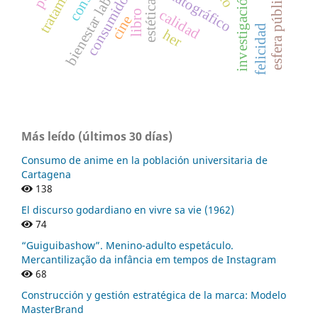
esfera pública digital
bienestar laboral
consumidor.
estética.
calidad
libro
cine
felicidad
her
Más leído (últimos 30 días)
Consumo de anime en la población universitaria de
Cartagena
138
El discurso godardiano en vivre sa vie (1962)
74
“Guiguibashow”. Menino-adulto espetáculo.
Mercantilização da infância em tempos de Instagram
68
Construcción y gestión estratégica de la marca: Modelo
MasterBrand