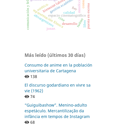
comunicación y felicidad.
minifcción
gestión académica
bienestar laboral
estética.
puesta en escena
her
representación fílmica
calidad
afroargentinos
espacio cinematográfico
cine
twitter
libro
desarrollo
jonze.
Más leído (últimos 30 días)
Consumo de anime en la población
universitaria de Cartagena
138
El discurso godardiano en vivre sa
vie (1962)
74
“Guiguibashow”. Menino-adulto
espetáculo. Mercantilização da
infância em tempos de Instagram
68