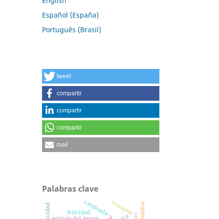
English
Español (España)
Português (Brasil)
tweet
compartir
compartir
compartir
mail
Palabras clave
candombe
consumo
consumidor.
felicidad
gestión del riesgo