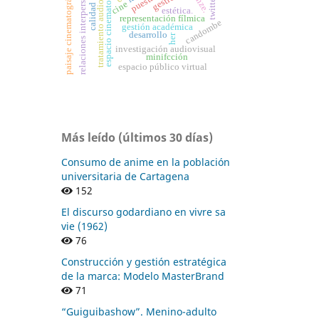
espacio cinematográfico
relaciones interpersonales
tratamiento audiovisual
paisaje cinematográfico
jonze.
twitter
cine
calidad
estética.
representación fílmica
candombe
gestión académica
desarrollo
her
investigación audiovisual
minifcción
espacio público virtual
Más leído (últimos 30 días)
Consumo de anime en la población
universitaria de Cartagena
152
El discurso godardiano en vivre sa
vie (1962)
76
Construcción y gestión estratégica
de la marca: Modelo MasterBrand
71
“Guiguibashow”. Menino-adulto