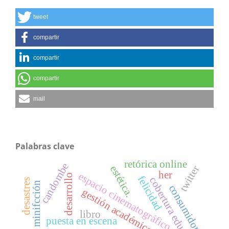
tweet
compartir
compartir
compartir
mail
Palabras clave
retórica online
candombe
estética.
twitter
her
espacio cinematográfico
desarrollo
felicidad
cobertura educativa.
desastres
minifcción
consumidor.
gestión académica
libro
puesta en escena