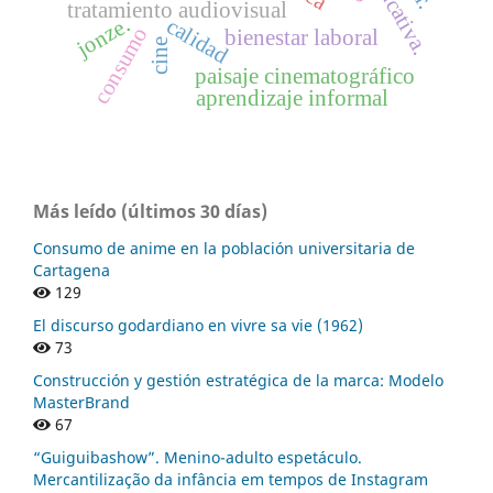
tratamiento audiovisual
jonze.
calidad
consumo
bienestar laboral
cine
paisaje cinematográfico
aprendizaje informal
Más leído (últimos 30 días)
Consumo de anime en la población universitaria de
Cartagena
129
El discurso godardiano en vivre sa vie (1962)
73
Construcción y gestión estratégica de la marca: Modelo
MasterBrand
67
“Guiguibashow”. Menino-adulto espetáculo.
Mercantilização da infância em tempos de Instagram