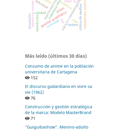
representación fílmica
cobertura educativa.
tratamiento audiovisual
espacio cinematográfico
felicidad
libro
estética.
puesta en escena
crítica de medios
jonze.
gestión académica
calidad
desarrollo
minifcción
cine
consumo
her
twitter
Más leído (últimos 30 días)
Consumo de anime en la población
universitaria de Cartagena
152
El discurso godardiano en vivre sa
vie (1962)
76
Construcción y gestión estratégica
de la marca: Modelo MasterBrand
71
“Guiguibashow”. Menino-adulto