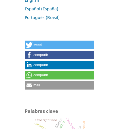
English
Español (España)
Português (Brasil)
tweet
compartir
compartir
compartir
mail
Palabras clave
candombe
afroargentinos
consumidor.