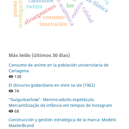
gestión académica
candombe
estética.
her
afroargentinos
twitter
calidad
consumo
innovación
Más leído (últimos 30 días)
Consumo de anime en la población universitaria de
Cartagena
138
El discurso godardiano en vivre sa vie (1962)
74
“Guiguibashow”. Menino-adulto espetáculo.
Mercantilização da infância em tempos de Instagram
68
Construcción y gestión estratégica de la marca: Modelo
MasterBrand