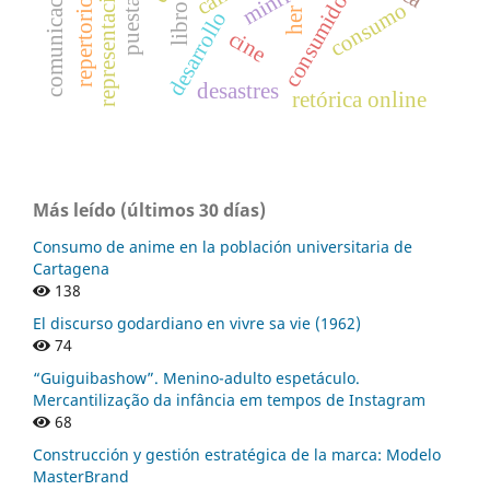
representación fílmica
consumidor.
consumo
libro
her
desarrollo
cine
desastres
retórica online
Más leído (últimos 30 días)
Consumo de anime en la población universitaria de
Cartagena
138
El discurso godardiano en vivre sa vie (1962)
74
“Guiguibashow”. Menino-adulto espetáculo.
Mercantilização da infância em tempos de Instagram
68
Construcción y gestión estratégica de la marca: Modelo
MasterBrand