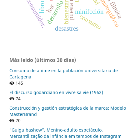
bienestar laboral
consumidor.
desarrollo
libro
her
minifcción
consumo
desastres
Más leído (últimos 30 días)
Consumo de anime en la población universitaria de
Cartagena
145
El discurso godardiano en vivre sa vie (1962)
74
Construcción y gestión estratégica de la marca: Modelo
MasterBrand
70
“Guiguibashow”. Menino-adulto espetáculo.
Mercantilização da infância em tempos de Instagram