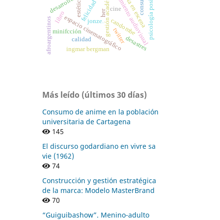
puesta en escena
gestión académica
tratamiento audiovisual
psicología positiva
consumo
desarrollo
estética.
felicidad
cine
her
libro
espacio cinematográfico
afroargentinos
candombe
jonze.
twitter
minifcción
desastres
calidad
ingmar bergman
Más leído (últimos 30 días)
Consumo de anime en la población
universitaria de Cartagena
145
El discurso godardiano en vivre sa
vie (1962)
74
Construcción y gestión estratégica
de la marca: Modelo MasterBrand
70
“Guiguibashow”. Menino-adulto