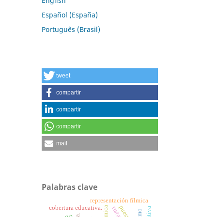
English
Español (España)
Português (Brasil)
tweet
compartir
compartir
compartir
mail
Palabras clave
representación fílmica
cobertura educativa.