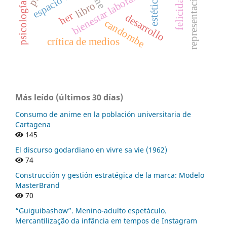
representación fílmica
psicología positiva
bienestar laboral
estética.
felicidad
libro
her
desarrollo
candombe
crítica de medios
Más leído (últimos 30 días)
Consumo de anime en la población universitaria de
Cartagena
145
El discurso godardiano en vivre sa vie (1962)
74
Construcción y gestión estratégica de la marca: Modelo
MasterBrand
70
“Guiguibashow”. Menino-adulto espetáculo.
Mercantilização da infância em tempos de Instagram